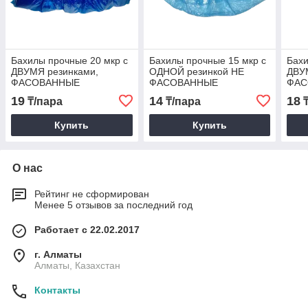
Бахилы прочные 20 мкр с
Бахилы прочные 15 мкр с
Бахи
ДВУМЯ резинками,
ОДНОЙ резинкой НЕ
ДВУ
ФАСОВАННЫЕ
ФАСОВАННЫЕ
ФАС
19
14
18
₸/пара
₸/пара
₸
Купить
Купить
О нас
Рейтинг не сформирован
Менее 5 отзывов за последний год
Работает с 22.02.2017
г. Алматы
Алматы, Казахстан
Контакты