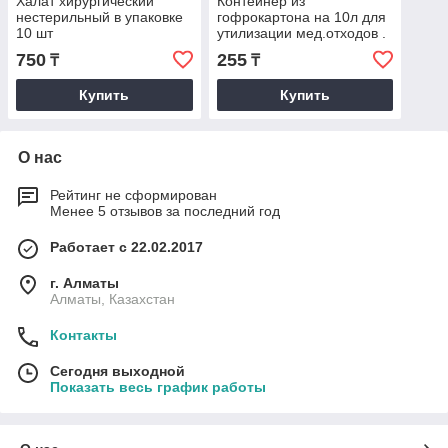
Халат хирургический
Контейнер из
нестерильный в упаковке
гофрокартона на 10л для
10 шт
утилизации мед.отходов .
(КБУ) Без пакета. в
750
255
₸
₸
упаковке 20 шт
Купить
Купить
О нас
Рейтинг не сформирован
Менее 5 отзывов за последний год
Работает с 22.02.2017
г. Алматы
Алматы, Казахстан
Контакты
Сегодня выходной
Показать весь график работы