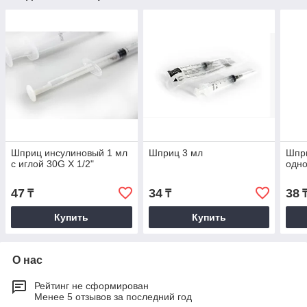
Шприц инсулиновый 1 мл
Шприц 3 мл
Шпр
с иглой 30G Х 1/2"
одно
47
34
38
₸
₸
Купить
Купить
О нас
Рейтинг не сформирован
Менее 5 отзывов за последний год